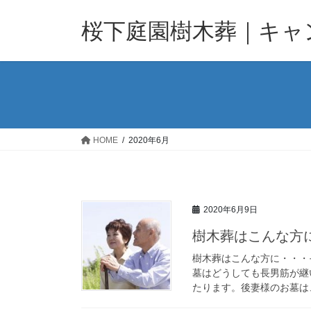
コ
ナ
ン
ビ
桜下庭園樹木葬｜キャ
テ
ゲ
ン
ー
ツ
シ
へ
ョ
ス
ン
キ
に
ッ
移
HOME
2020年6月
プ
動
2020年6月9日
樹木葬はこんな方
樹木葬はこんな方に・・・
墓はどうしても長男筋が継
たります。後妻様のお墓は、