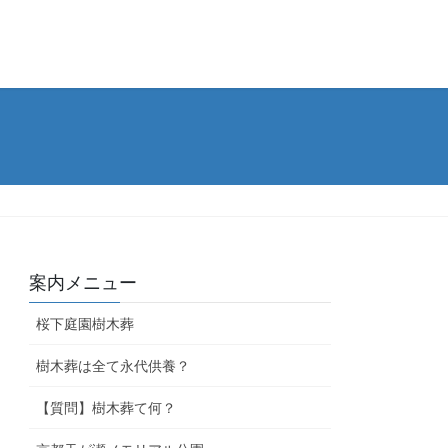
案内メニュー
桜下庭園樹木葬
樹木葬は全て永代供養？
【質問】樹木葬て何？