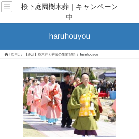
コ
ナ
桜下庭園樹木葬｜キャンペーン
ン
ビ
中
テ
ゲ
ン
ー
ツ
シ
haruhouyou
へ
ョ
ス
ン
キ
に
HOME
【終活】樹木葬と葬儀の生前契約
haruhouyou
ッ
移
プ
動