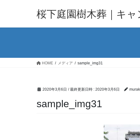
コ
ナ
ン
ビ
桜下庭園樹木葬｜キャ
テ
ゲ
ン
ー
ツ
シ
へ
ョ
ス
ン
キ
に
ッ
移
HOME
メディア
sample_img31
プ
動
2020年3月6日
/ 最終更新日時 :
2020年3月6日
murak
sample_img31