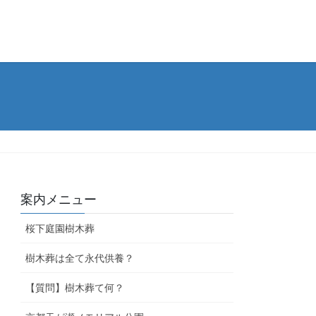
案内メニュー
桜下庭園樹木葬
樹木葬は全て永代供養？
【質問】樹木葬て何？