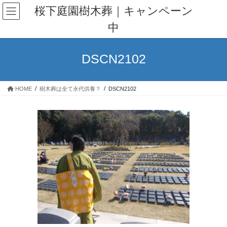
コ
ナ
桜下庭園樹木葬｜キャンペーン
ン
ビ
中
テ
ゲ
ン
ー
ツ
シ
DSCN2102
へ
ョ
ス
ン
キ
に
HOME
樹木葬は全て永代供養？
DSCN2102
ッ
移
プ
動