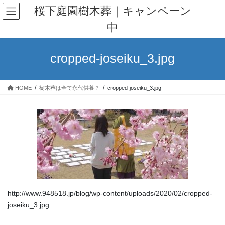
コ
ナ
桜下庭園樹木葬｜キャンペーン
ン
ビ
中
テ
ゲ
ン
ー
ツ
シ
cropped-joseiku_3.jpg
へ
ョ
ス
ン
キ
に
HOME
樹木葬は全て永代供養？
cropped-joseiku_3.jpg
ッ
移
プ
動
http://www.948518.jp/blog/wp-content/uploads/2020/02/cropped-
joseiku_3.jpg