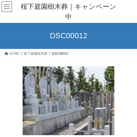
コ
ナ
桜下庭園樹木葬｜キャンペーン
ン
ビ
中
テ
ゲ
ン
ー
ツ
シ
DSC00012
へ
ョ
ス
ン
キ
に
HOME
桜下庭園樹木葬
DSC00012
ッ
移
プ
動