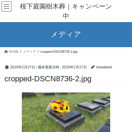
コ
ナ
桜下庭園樹木葬｜キャンペーン
ン
ビ
中
テ
ゲ
ン
ー
ツ
シ
メディア
へ
ョ
ス
ン
キ
に
HOME
メディア
cropped-DSCN8736-2.jpg
ッ
移
プ
動
2020年2月27日
/ 最終更新日時 :
2020年2月27日
murakami
cropped-DSCN8736-2.jpg