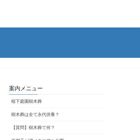
案内メニュー
桜下庭園樹木葬
樹木葬は全て永代供養？
【質問】樹木葬て何？