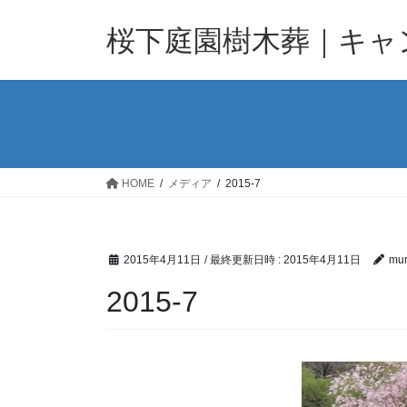
コ
ナ
ン
ビ
桜下庭園樹木葬｜キャ
テ
ゲ
ン
ー
ツ
シ
へ
ョ
ス
ン
キ
に
ッ
移
HOME
メディア
2015-7
プ
動
2015年4月11日
/ 最終更新日時 :
2015年4月11日
mur
2015-7