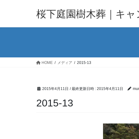
コ
ナ
ン
ビ
桜下庭園樹木葬｜キャ
テ
ゲ
ン
ー
ツ
シ
へ
ョ
ス
ン
キ
に
ッ
移
HOME
メディア
2015-13
プ
動
2015年4月11日
/ 最終更新日時 :
2015年4月11日
mur
2015-13