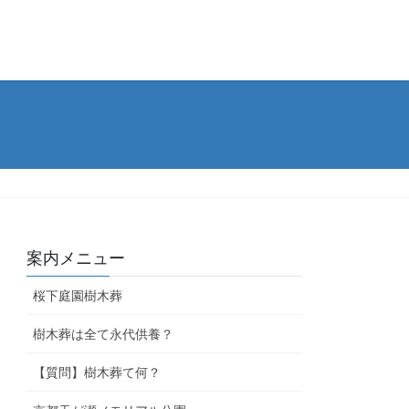
案内メニュー
桜下庭園樹木葬
樹木葬は全て永代供養？
【質問】樹木葬て何？